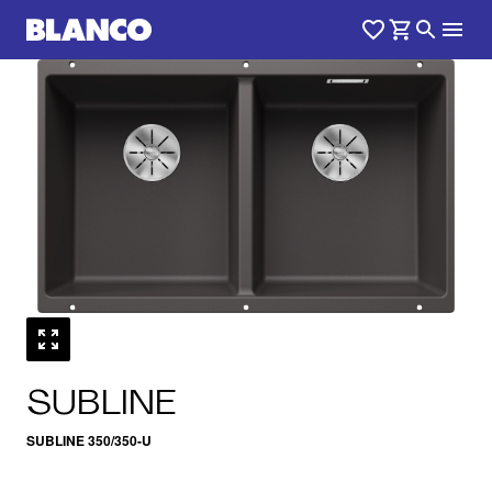
1
0
/
SUBLINE
SUBLINE 350/350-U