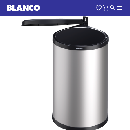
1
0
/