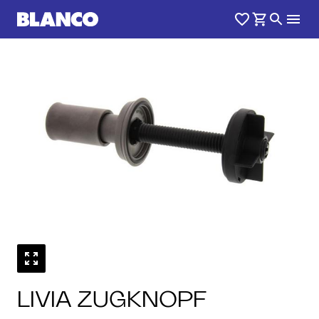
1
0
/
LIVIA ZUGKNOPF