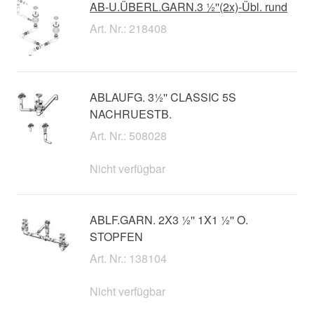
AB-U.ÜBERL.GARN.3 ½''(2x)-Übl. rund
Art. Nr.: 218408
ABLAUFG. 3½'' CLASSIC 5S
NACHRUESTB.
Art. Nr.: 508028
Nicht verfügbar
ABLF.GARN. 2X3 ½'' 1X1 ½'' O.
STOPFEN
Art. Nr.: 138104
Nicht verfügbar