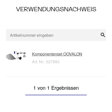
VERWENDUNGSNACHWEIS
Suc
Komponentenset OOVALON
Art. Nr.: 527993
1 von 1 Ergebnissen