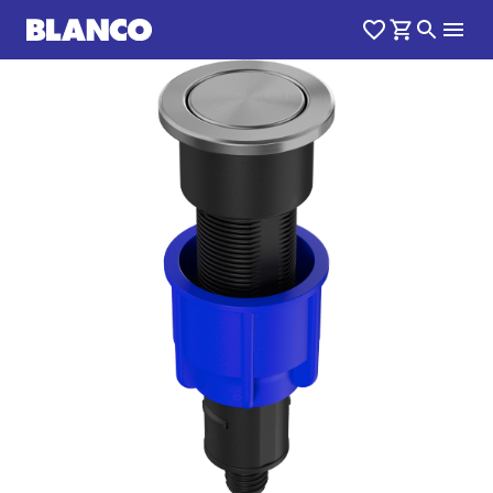
1
0
/