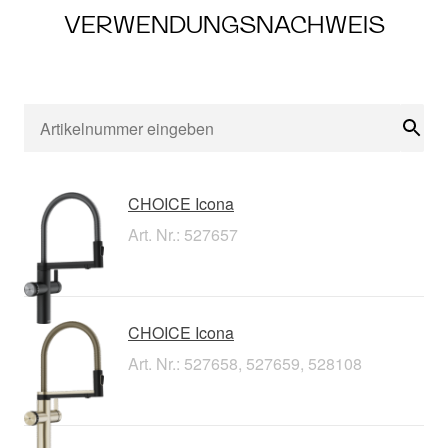
VERWENDUNGSNACHWEIS
Suc
CHOICE Icona
Art. Nr.: 527657
CHOICE Icona
Art. Nr.: 527658, 527659, 528108