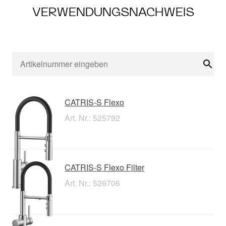
VERWENDUNGSNACHWEIS
Suc
CATRIS-S Flexo
Art. Nr.: 525792
CATRIS-S Flexo Filter
Art. Nr.: 526706