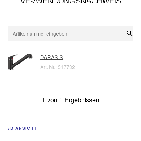
VERWENDUNGSNACHWEIS
Suc
DARAS-S
Art. Nr.: 517732
1 von 1 Ergebnissen
3D ANSICHT