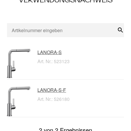
Suc
LANORA-S
Art. Nr.: 523123
LANORA-S-F
Art. Nr.: 526180
2 von 2 Ergebnissen