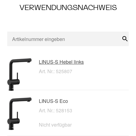
VERWENDUNGSNACHWEIS
Suc
LINUS-S Hebel links
Art. Nr.: 525807
LINUS-S Eco
Art. Nr.: 528153
Nicht verfügbar