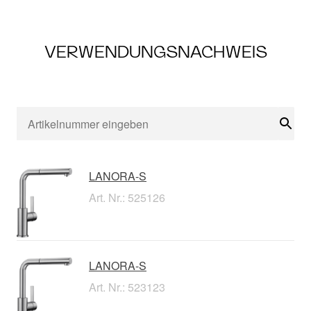
VERWENDUNGSNACHWEIS
Suc
LANORA-S
Art. Nr.: 525126
LANORA-S
Art. Nr.: 523123