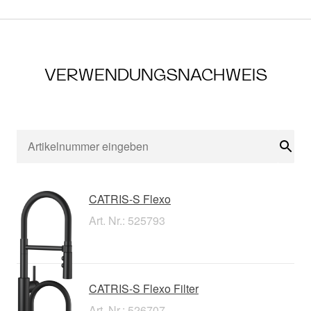
VERWENDUNGSNACHWEIS
Suc
CATRIS-S Flexo
Art. Nr.: 525793
CATRIS-S Flexo Filter
Art. Nr.: 526707