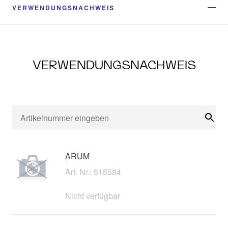
VERWENDUNGSNACHWEIS
VERWENDUNGSNACHWEIS
Suc
ARUM
Art. Nr.: 515584
Nicht verfügbar