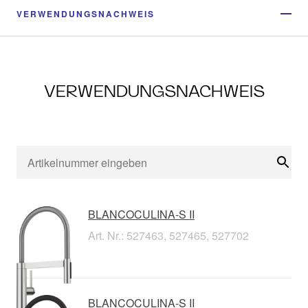
VERWENDUNGSNACHWEIS
VERWENDUNGSNACHWEIS
Suc
BLANCOCULINA-S II
Art. Nr.: 527463, 527465, 527702
BLANCOCULINA-S II