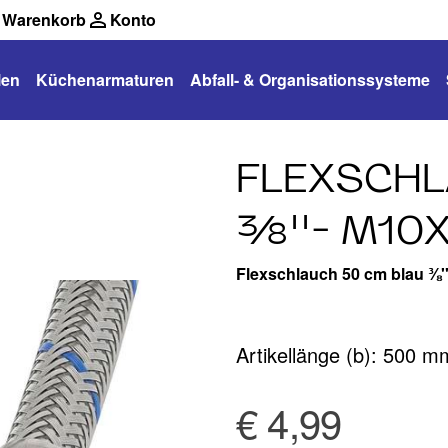
Warenkorb
Konto
len
Küchenarmaturen
Abfall- & Organisationssysteme
FLEXSCHL
⅜''- M10X
Flexschlauch 50 cm blau ⅜'
Artikellänge (b): 500 m
€ 4,99