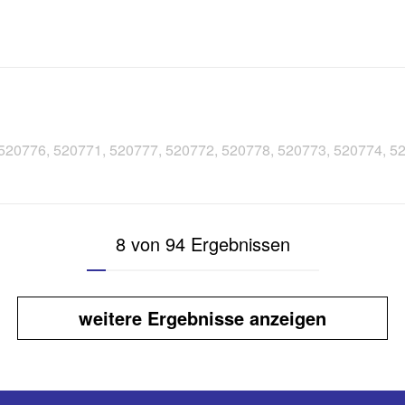
, 520776, 520771, 520777, 520772, 520778, 520773, 520774, 5
8 von 94 Ergebnissen
weitere Ergebnisse anzeigen