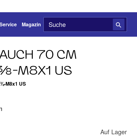
Service
Magazin
AUCH 70 CM
⅜-M8X1 US
l ⅜-M8x1 US
m
Auf Lager