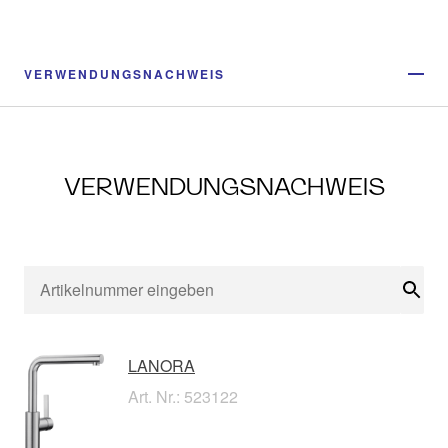
VERWENDUNGSNACHWEIS
VERWENDUNGSNACHWEIS
Suc
LANORA
Art. Nr.: 523122