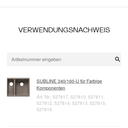
VERWENDUNGSNACHWEIS
Suc
SUBLINE 340/160-U für Farbige
Komponenten
Art. Nr.: 527817, 527810, 527811,
527812, 527814, 527813, 527815,
527816