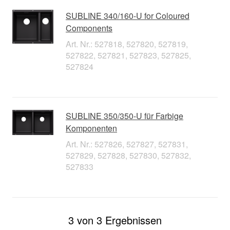
SUBLINE 340/160-U for Coloured
Components
Art. Nr.: 527818, 527820, 527819,
527822, 527821, 527823, 527825,
527824
SUBLINE 350/350-U für Farbige
Komponenten
Art. Nr.: 527826, 527827, 527831,
527829, 527828, 527830, 527832,
527833
3 von 3 Ergebnissen