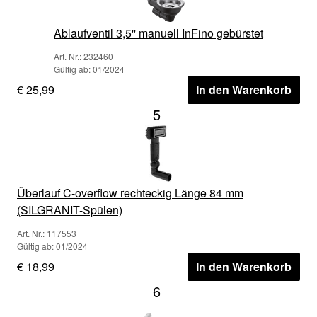
Ablaufventil 3,5'' manuell InFino gebürstet
Art. Nr.: 232460
Gültig ab: 01/2024
€ 25,99
In den Warenkorb
5
Überlauf C-overflow rechteckig Länge 84 mm
(SILGRANIT-Spülen)
Art. Nr.: 117553
Gültig ab: 01/2024
€ 18,99
In den Warenkorb
6