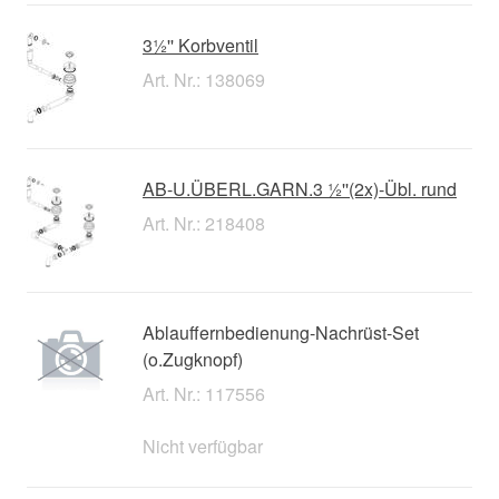
3½'' Korbventil
Art. Nr.: 138069
AB-U.ÜBERL.GARN.3 ½''(2x)-Übl. rund
Art. Nr.: 218408
Ablauffernbedienung-Nachrüst-Set
(o.Zugknopf)
Art. Nr.: 117556
Nicht verfügbar