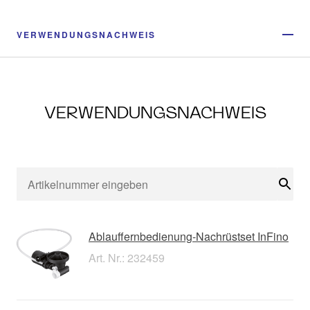
VERWENDUNGSNACHWEIS
VERWENDUNGSNACHWEIS
Suc
Ablauffernbedienung-Nachrüstset InFino
Art. Nr.: 232459