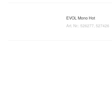
EVOL Mono Hot
Art. Nr.: 526277, 527426