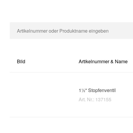
Bild
Artikelnummer & Name
1½'' Stopfenventil
Art. Nr.: 137155