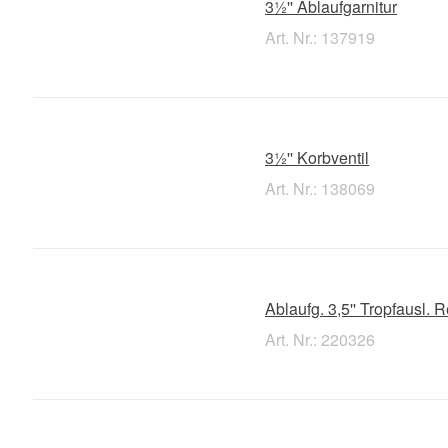
3½'' Ablaufgarnitur
Art. Nr.: 137919
3½'' Korbventil
Art. Nr.: 138069
Ablaufg. 3,5'' Tropfausl. 
Art. Nr.: 220326