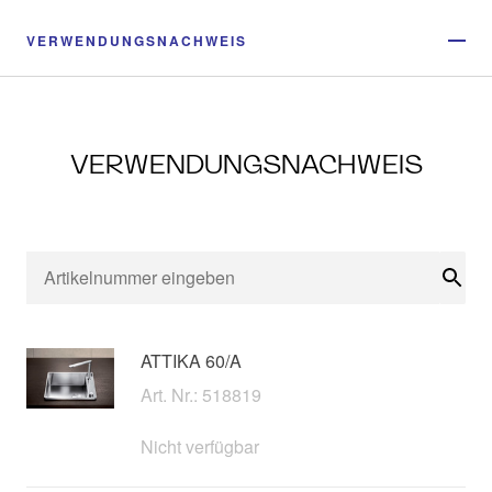
VERWENDUNGSNACHWEIS
VERWENDUNGSNACHWEIS
Suc
ATTIKA 60/A
Art. Nr.: 518819
Nicht verfügbar