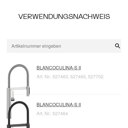
VERWENDUNGSNACHWEIS
Suc
BLANCOCULINA-S II
Art. Nr.: 527463, 527465, 527702
BLANCOCULINA-S II
Art. Nr.: 527464