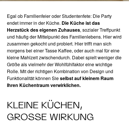
Egal ob Familienfeier oder Studentenfete: Die Party
endet immer in der Küche.
Die Küche ist das
KLEINE KÜCHE
Herzstück des eigenen Zuhauses
, sozialer Treffpunkt
und häufig der Mittelpunkt des Familienlebens. Hier wird
EINRICHTEN
zusammen gekocht und probiert. Hier trifft man sich
morgens bei einer Tasse Kaffee, oder auch mal für eine
kleine Mahlzeit zwischendurch. Dabei spielt weniger die
Mehr Platz auf kleiner Fläche
Größe als vielmehr der Wohlfühlfaktor eine wichtige
Rolle. Mit der richtigen Kombination von Design und
Funktionalität können Sie
selbst auf kleinem Raum
Ihren Küchentraum verwirklichen.
KLEINE KÜCHEN,
GROSSE WIRKUNG