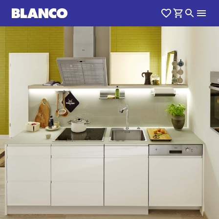
1
0
/