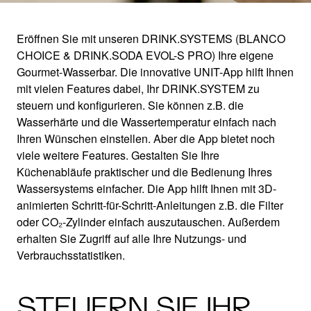
Eröffnen Sie mit unseren DRINK.SYSTEMS (BLANCO
CHOICE & DRINK.SODA EVOL-S PRO) Ihre eigene
DIE BLANCO UNIT-
Gourmet-Wasserbar. Die innovative UNIT-App hilft Ihnen
mit vielen Features dabei, Ihr DRINK.SYSTEM zu
APP
steuern und konfigurieren. Sie können z.B. die
Wasserhärte und die Wassertemperatur einfach nach
Ihren Wünschen einstellen. Aber die App bietet noch
Jetzt wird Wasser smarter!
viele weitere Features. Gestalten Sie Ihre
Küchenabläufe praktischer und die Bedienung Ihres
Wassersystems einfacher. Die App hilft Ihnen mit 3D-
animierten Schritt-für-Schritt-Anleitungen z.B. die Filter
oder CO₂-Zylinder einfach auszutauschen. Außerdem
erhalten Sie Zugriff auf alle Ihre Nutzungs- und
Verbrauchsstatistiken.
STEUERN SIE IHR