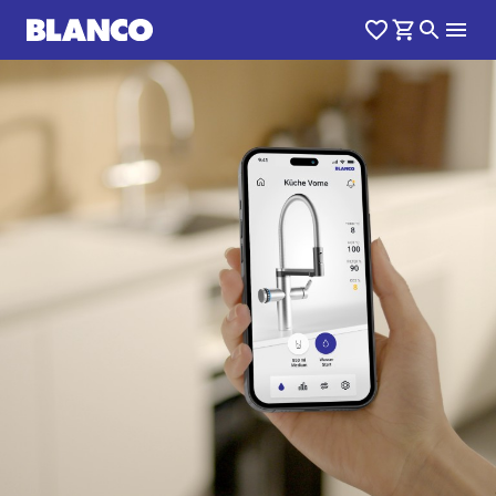
1
0
/