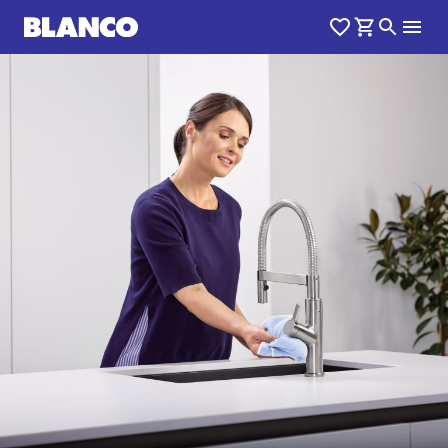
1
0
/