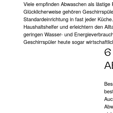
Viele empfinden Abwaschen als lästige P
Glücklicherweise gehören Geschirrspüle
STRAHLEND
Standardeinrichtung in fast jeder Küche.
Haushaltshelfer und erleichtern den Allt
geringen Wasser- und Energieverbrauch
Geschirrspüler heute sogar wirtschaftli
Wann sich das Abwaschen per Han
6
A
Bes
bes
Auc
Abw