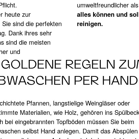
flicht.
umweltfreundlicher al
r heute zur
alles können und sol
 SAUBER:
 Sie sind die perfekten
reinigen.
ag. Dank ihres sehr
s sind die meisten
cher und
d lohnt
 GOLDENE REGELN Z
BWASCHEN PER HAND
chichtete Pfannen, langstielige Weingläser oder
timmte Materialien, wie Holz, gehören ins Spülbec
h bei eingebrannten Topfböden müssen Sie beim
aschen selbst Hand anlegen. Damit das Abspülen