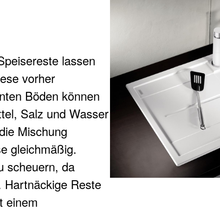
Speisereste lassen
iese vorher
nnten Böden können
ttel, Salz und Wasser
die Mischung
se gleichmäßig.
u scheuern, da
. Hartnäckige Reste
t einem