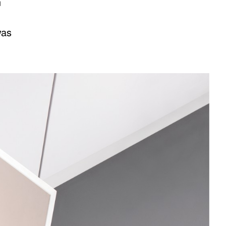
n
was