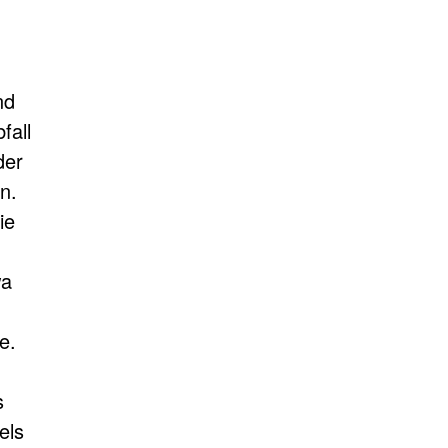
nd
fall
der
n.
ie
wa
e.
s
els