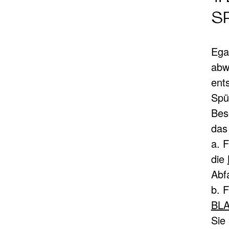
S
Ega
abw
ent
Spü
Bes
das 
a. 
die
Abf
b. F
BL
Sie