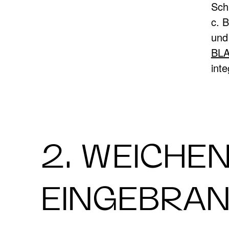
Sch
c. 
und
BL
inte
2. WEICHEN
EINGEBRA