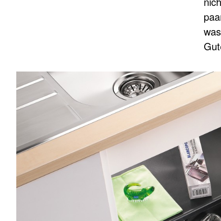
nic
paa
was
Gut