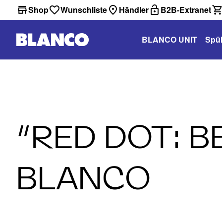
Shop
Wunschliste
Händler
B2B-Extranet
BLANCO UNIT
Spü
“RED DOT: B
BLANCO