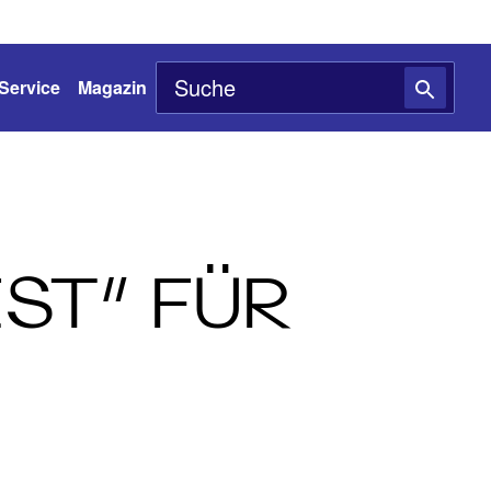
Service
Magazin
EST” FÜR