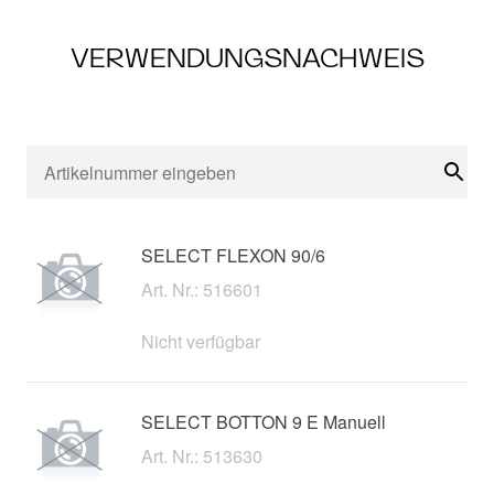
VERWENDUNGSNACHWEIS
Suc
SELECT FLEXON 90/6
Art. Nr.: 516601
Nicht verfügbar
SELECT BOTTON 9 E Manuell
Art. Nr.: 513630