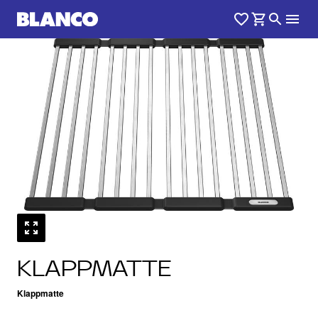
1
0
/
KLAPPMATTE
Klappmatte