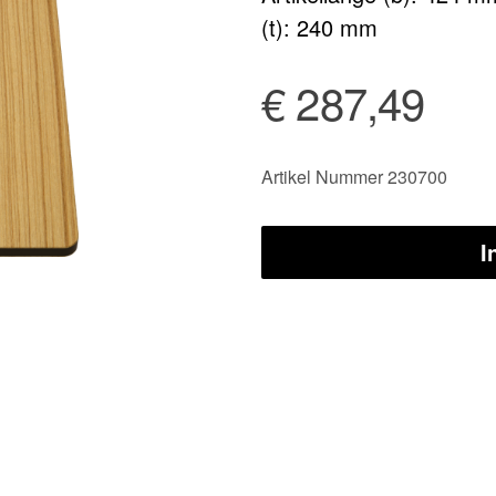
(t): 240 mm
€ 287,49
Artikel Nummer 230700
I