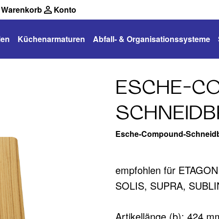
Warenkorb
Konto
len
Küchenarmaturen
Abfall- & Organisationssysteme
ESCHE-C
SCHNEIDB
Esche-Compound-Schneidb
empfohlen für ETAGON
SOLIS, SUPRA, SUBLI
Artikellänge (b): 424 m