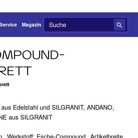
Service
Magazin
OMPOUND-
RETT
rett
 aus Edelstahl und SILGRANIT, ANDANO,
NE aus SILGRANIT
m
|
Werkstoff: Esche-Compound
|
Artikelbreite