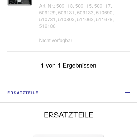
Art. Nr.: 509113, 509115, 509117,
509129, 509131, 509133, 510690,
510731, 510803, 511062, 511678,
512186
Nicht verfügbar
1 von 1 Ergebnissen
ERSATZTEILE
ERSATZTEILE