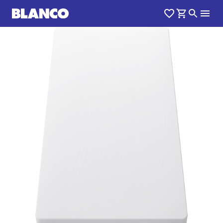
1
0
/