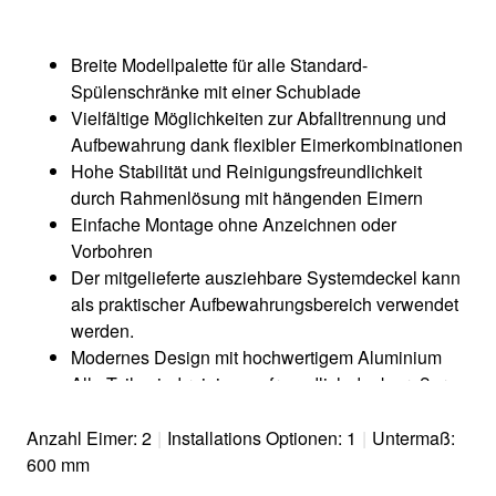
Breite Modellpalette für alle Standard-
Spülenschränke mit einer Schublade​
Vielfältige Möglichkeiten zur Abfalltrennung und
Aufbewahrung dank flexibler Eimerkombinationen​
Hohe Stabilität und Reinigungsfreundlichkeit
durch Rahmenlösung mit hängenden Eimern
Einfache Montage ohne Anzeichnen oder
Vorbohren​
Der mitgelieferte ausziehbare Systemdeckel kann
als praktischer Aufbewahrungsbereich verwendet
werden.​
Modernes Design mit hochwertigem Aluminium​
Alle Teile sind reinigungsfreundlich dank großer
und glatter Oberflächen​​
Optional erhältliches Zubehör ergänzt das System
Anzahl Eimer: 2
|
Installations Optionen: 1
|
Untermaß:
zu einer individuellen Lösung
600 mm