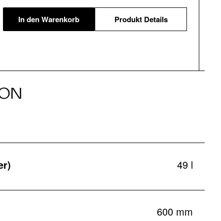
In den Warenkorb
Produkt Details
ION
er)
49 l
600 mm