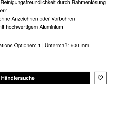
d Reinigungsfreundlichkeit durch Rahmenlösung
ern
ohne Anzeichnen oder Vorbohren​
it hochwertigem Aluminium​
nigungsfreundlich dank großer und glatter
lations Optionen: 1
|
Untermaß: 600 mm
hes Zubehör ergänzt das System zu einer
g
Händlersuche