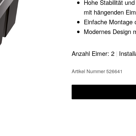
Hohe Stabilität un
mit hängenden Eim
Einfache Montage 
Modernes Design m
Alle Teile sind rei
Oberflächen​
Anzahl Eimer: 2
|
Instal
Optional erhältlic
individuellen Lösun
Artikel Nummer 526641