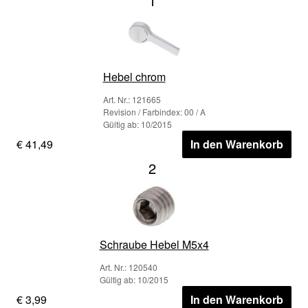
1
Hebel chrom
Art. Nr.: 121665
Revision / Farbindex: 00 / A
Gültig ab: 10/2015
€ 41,49
In den Warenkorb
2
Schraube Hebel M5x4
Art. Nr.: 120540
Gültig ab: 10/2015
€ 3,99
In den Warenkorb