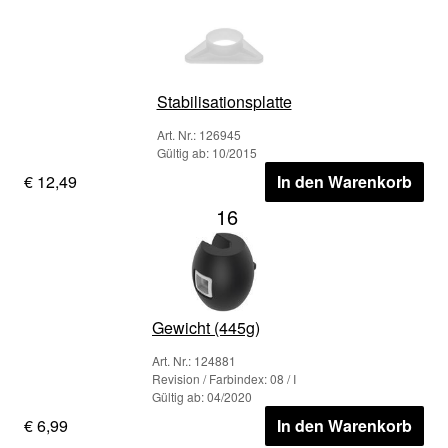
Stabilisationsplatte
Art. Nr.: 126945
Gültig ab: 10/2015
€ 12,49
In den Warenkorb
16
Gewicht (445g)
Art. Nr.: 124881
Revision / Farbindex: 08 / I
Gültig ab: 04/2020
€ 6,99
In den Warenkorb