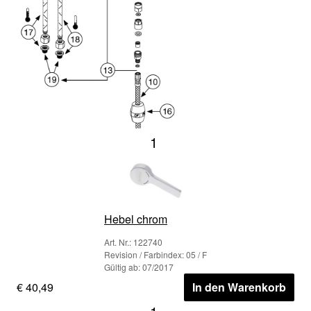
1
Hebel chrom
Art. Nr.: 122740
Revision / Farbindex: 05 / F
Gültig ab: 07/2017
€ 40,49
In den Warenkorb