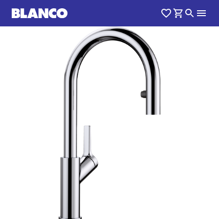
1
0
/