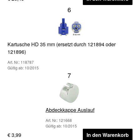
6
Kartusche HD 35 mm (ersetzt durch 121894 oder
121896)
Art. Nr.: 118787
Gültig ab: 10/2015
7
Abdeckkappe Auslauf
Art. Nr.: 121668
Gültig ab: 10/2015
€ 3,99
In den Warenkorb