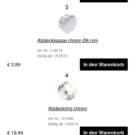
3
Abdeckkappe chrom Ø6 mm
Art. Nr.: 119219
Gültig ab: 10/2015
€ 3,99
In den Warenkorb
4
Abdeckring chrom
Art. Nr.: 121666
Gültig ab: 10/2015
€ 19,49
In den Warenkorb