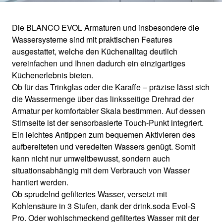
Die BLANCO EVOL Armaturen und insbesondere die
Wassersysteme sind mit praktischen Features
EVOL
ausgestattet, welche den Küchenalltag deutlich
vereinfachen und Ihnen dadurch ein einzigartiges
Küchenerlebnis bieten.
Perfektion ist, wenn alles genau funktioniert.
Ob für das Trinkglas oder die Karaffe – präzise lässt sich
die Wassermenge über das linksseitige Drehrad der
Armatur per komfortabler Skala bestimmen. Auf dessen
Stirnseite ist der sensorbasierte Touch-Punkt integriert.
Ein leichtes Antippen zum bequemen Aktivieren des
aufbereiteten und veredelten Wassers genügt. Somit
kann nicht nur umweltbewusst, sondern auch
situationsabhängig mit dem Verbrauch von Wasser
hantiert werden.
Ob sprudelnd gefiltertes Wasser, versetzt mit
Kohlensäure in 3 Stufen, dank der drink.soda Evol-S
Pro. Oder wohlschmeckend gefiltertes Wasser mit der