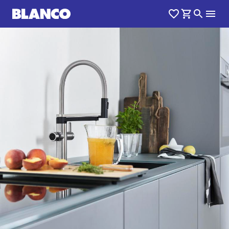
1
0
/