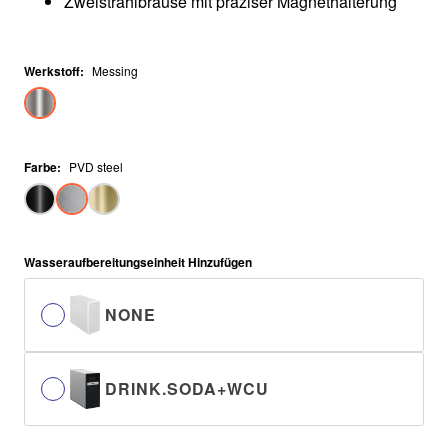
Zweistrahlbrause mit präziser Magnethalterung
Werkstoff
:
Messing
Farbe
:
PVD steel
Wasseraufbereitungseinheit Hinzufügen
NONE
DRINK.SODA+WCU