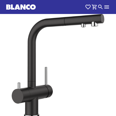
1
0
/