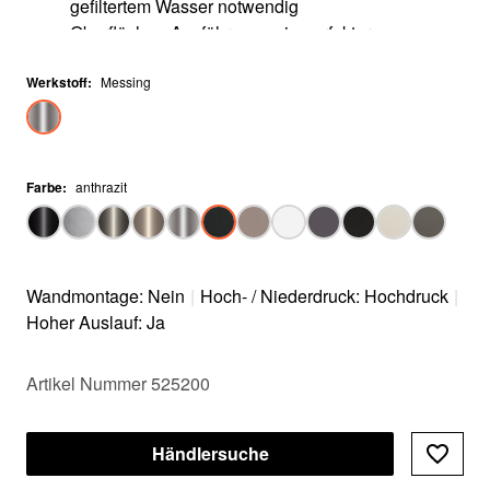
gefiltertem Wasser notwendig
Oberflächen-Ausführungen in perfekter
Abstimmung zu Spülen und Becken
Werkstoff
Für die Installation mit einem Wasser-Filter-System
:
Messing
(Filtersystem nicht im Lieferumfang enthalten)
Farbe
:
anthrazit
Wandmontage: Nein
|
Hoch- / Niederdruck: Hochdruck
|
Hoher Auslauf: Ja
Artikel Nummer 525200
Händlersuche