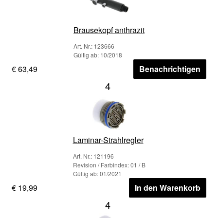
Brausekopf anthrazit
Art. Nr.: 123666
Gültig ab: 10/2018
€ 63,49
Benachrichtigen
4
Laminar-Strahlregler
Art. Nr.: 121196
Revision / Farbindex: 01 / B
Gültig ab: 01/2021
€ 19,99
In den Warenkorb
4