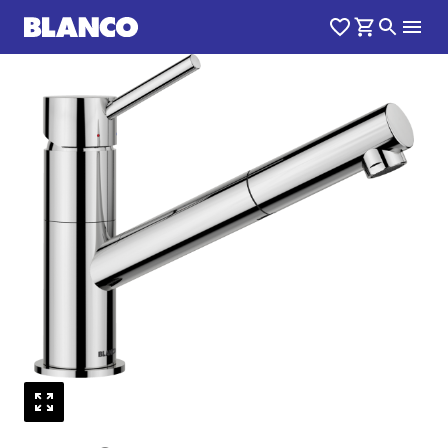
1
0
/