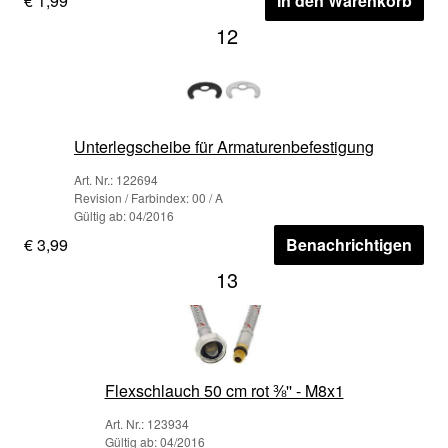
€ 1,99
In den Warenkorb
12
Unterlegscheibe für Armaturenbefestigung
Art. Nr.: 122694
Revision / Farbindex: 00 / A
Gültig ab: 04/2016
€ 3,99
Benachrichtigen
13
Flexschlauch 50 cm rot ⅜'' - M8x1
Art. Nr.: 123934
Gültig ab: 04/2016