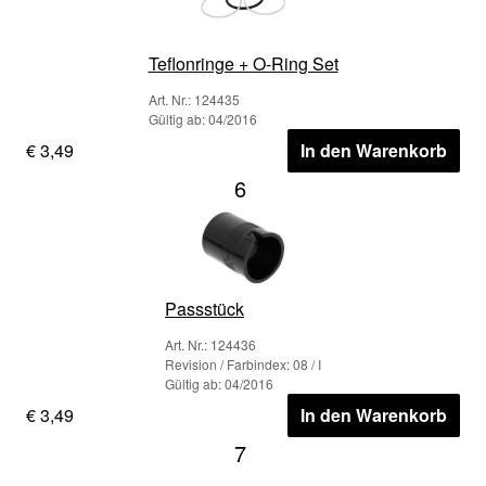
Teflonringe + O-Ring Set
Art. Nr.: 124435
Gültig ab: 04/2016
€ 3,49
In den Warenkorb
6
Passstück
Art. Nr.: 124436
Revision / Farbindex: 08 / I
Gültig ab: 04/2016
€ 3,49
In den Warenkorb
7