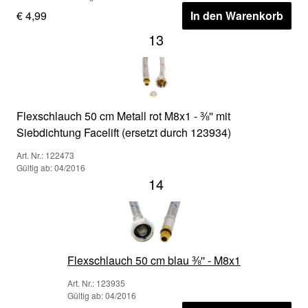
€ 4,99
In den Warenkorb
13
Flexschlauch 50 cm Metall rot M8x1 - ⅜'' mit
Siebdichtung Facelift (ersetzt durch 123934)
Art. Nr.: 122473
Gültig ab: 04/2016
14
Flexschlauch 50 cm blau ⅜'' - M8x1
Art. Nr.: 123935
Gültig ab: 04/2016