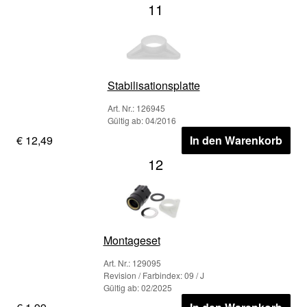
11
Stabilisationsplatte
Art. Nr.: 126945
Gültig ab: 04/2016
€ 12,49
In den Warenkorb
12
Montageset
Art. Nr.: 129095
Revision / Farbindex: 09 / J
Gültig ab: 02/2025