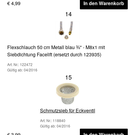
€ 4,99
In den Warenkorb
14
Flexschlauch 50 cm Metall blau ⅜'' - M8x1 mit
Siebdichtung Facelift (ersetzt durch 123935)
Art. Nr.: 122472
Gültig ab: 04/2016
15
Schmutzsieb für Eckventil
Art. Nr.: 118840
Gültig ab: 04/2016
€ 3,99
In den Warenkorb