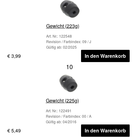
Gewicht (223g)
Art. Nr.: 122548
Revision / Farbindex: 09 / J
Gültig ab: 02/2025
€ 3,99
In den Warenkorb
10
Gewicht (225g)
Art. Nr.: 122491
Revision / Farbindex: 00 / A
Gültig ab: 04/2016
€ 5,49
In den Warenkorb