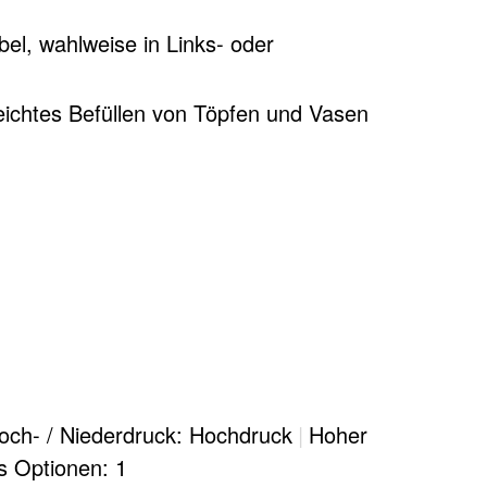
bel, wahlweise in Links- oder
leichtes Befüllen von Töpfen und Vasen
schen Spüle und Fensterflügel 6,5 cm
och- / Niederdruck: Hochdruck
|
Hoher
ns Optionen: 1