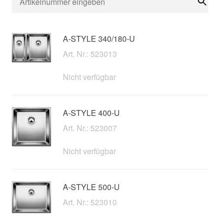
Suc
A-STYLE 340/180-U
Art. Nr.: 523013
Nicht verfügbar
A-STYLE 400-U
Art. Nr.: 523007
Nicht verfügbar
A-STYLE 500-U
Art. Nr.: 523010