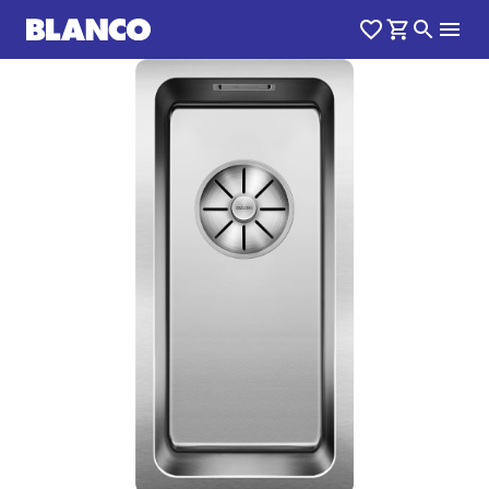
1
0
/