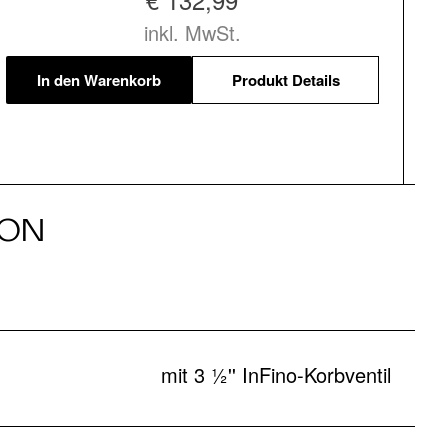
inkl. MwSt.
In den Warenkorb
Produkt Details
ION
mit 3 ½'' InFino-Korbventil