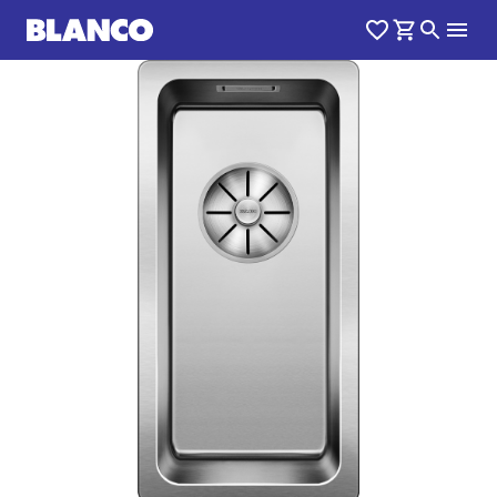
1
0
/