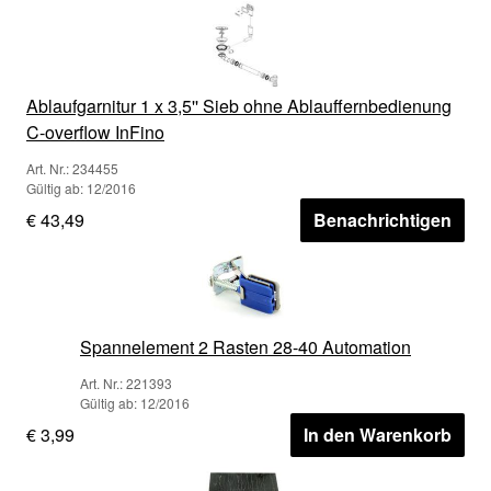
Ablaufgarnitur 1 x 3,5'' Sieb ohne Ablauffernbedienung
C-overflow InFino
Art. Nr.: 234455
Gültig ab: 12/2016
€ 43,49
Benachrichtigen
Spannelement 2 Rasten 28-40 Automation
Art. Nr.: 221393
Gültig ab: 12/2016
€ 3,99
In den Warenkorb