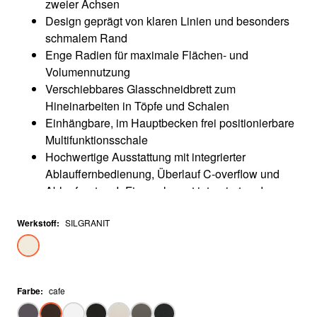
zweier Achsen
Design geprägt von klaren Linien und besonders
schmalem Rand
Enge Radien für maximale Flächen- und
Volumennutzung
Verschiebbares Glasschneidbrett zum
Hineinarbeiten in Töpfe und Schalen
Einhängbare, im Hauptbecken frei positionierbare
Multifunktionsschale
Hochwertige Ausstattung mit integrierter
Ablauffernbedienung, Überlauf C-overflow und
Ablaufsystem InFino - elegant integriert und
pflegeleicht
Werkstoff
:
SILGRANIT
Farbe
:
cafe