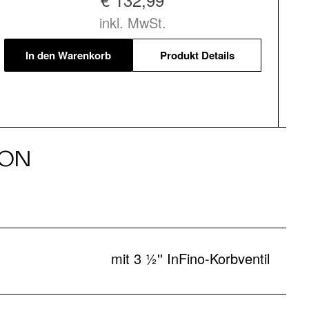
inkl. MwSt.
In den Warenkorb
Produkt Details
ION
mit 3 ½'' InFino-Korbventil