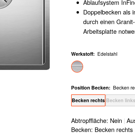
Ablaufsystem InFino
Doppelbecken als in
durch einen Granit-
Arbeitsplatte notwe
Werkstoff
:
Edelstahl
Position Becken
:
Becken re
Becken rechts
Becken link
Abtropffläche: Nein
|
Au
Becken: Becken rechts