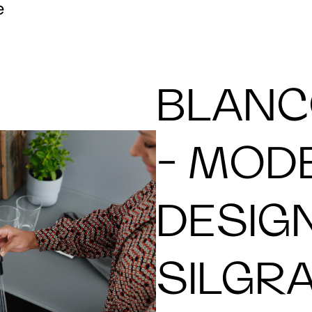
e
BLANC
- MOD
DESIGN
SILGR