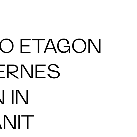
O ETAGON
ERNES
 IN
ANIT