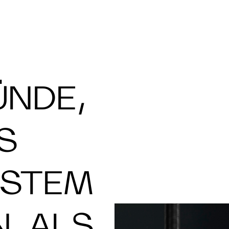
ÜNDE,
S
STEM
, ALS