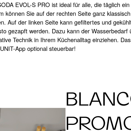
OL-S PRO ist ideal für alle, die täglich ein f
können Sie auf der rechten Seite ganz klassisch
TEM DRINK.SO
 Auf der linken Seite kann gefiltertes und gekühlte
sto gezapft werden. Dazu kann der Wasserbedarf 
novative Technik in Ihrem Küchenalltag einziehe
NIT-App optional steuerbar!
udelnde Momente.
BLAN
PROMO