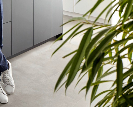
1
0
/