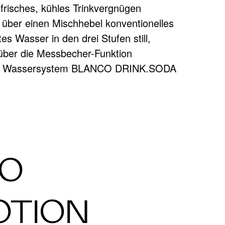
risches, kühles Trinkvergnügen
 über einen Mischhebel konventionelles
DA
s Wasser in den drei Stufen still,
über die Messbecher-Funktion
n. Das Wassersystem BLANCO DRINK.SODA
CO
TION