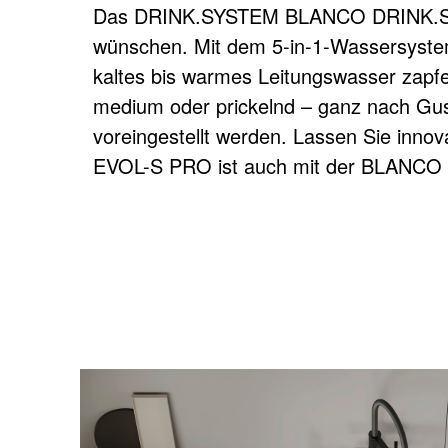
Das DRINK.SYSTEM BLANCO DRINK.SODA EV
wünschen. Mit dem 5-in-1-Wassersystem 
DRINK.SYS
kaltes bis warmes Leitungswasser zapfen.
medium oder prickelnd – ganz nach Gu
voreingestellt werden. Lassen Sie in
EVOL-S PRO ist auch mit der BLANCO U
Das 5-in-1 Wassersystem für spr