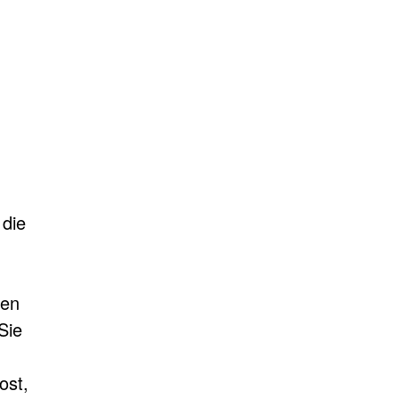
 die
gen
Sie
ost,