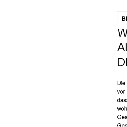
B
W
A
D
Die
vor
das
woh
Ges
Ges