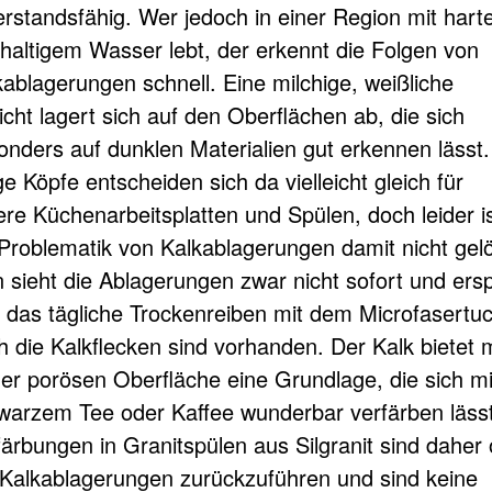
erstandsfähig. Wer jedoch in einer Region mit hart
khaltigem Wasser lebt, der erkennt die Folgen von
kablagerungen schnell. Eine milchige, weißliche
cht lagert sich auf den Oberflächen ab, die sich
onders auf dunklen Materialien gut erkennen lässt.
e Köpfe entscheiden sich da vielleicht gleich für
ere Küchenarbeitsplatten und Spülen, doch leider i
 Problematik von Kalkablagerungen damit nicht gelö
 sieht die Ablagerungen zwar nicht sofort und ers
h das tägliche Trockenreiben mit dem Microfasertuc
h die Kalkflecken sind vorhanden. Der Kalk bietet m
ner porösen Oberfläche eine Grundlage, die sich mi
warzem Tee oder Kaffee wunderbar verfärben lässt
färbungen in Granitspülen aus Silgranit sind daher 
 Kalkablagerungen zurückzuführen und sind keine