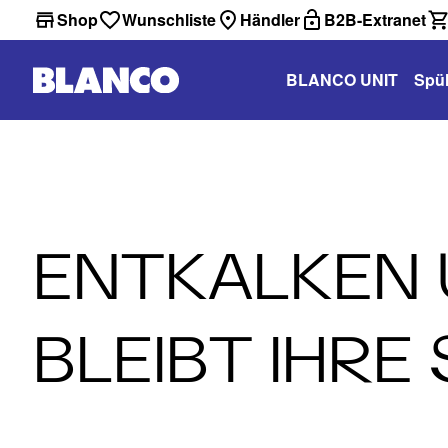
Shop
Wunschliste
Händler
B2B-Extranet
BLANCO UNIT
Spü
ENTKALKEN 
BLEIBT IHRE