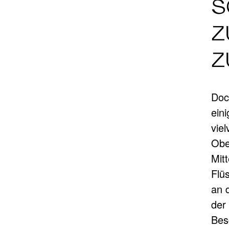
S
Z
Z
Doc
ein
viel
Obe
Mitt
Flü
an 
der
Bes