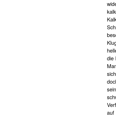
wid
kal
Kal
Schi
bes
Klug
hell
die
Man
sic
doc
sei
sch
Ver
auf