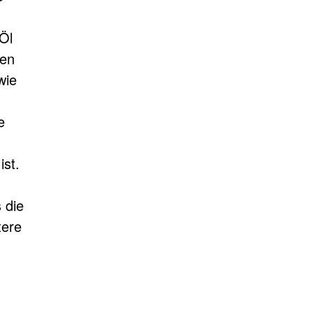
Öl
fen
wie
e
ist.
 die
tere