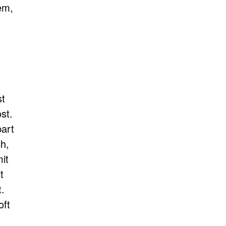
em,
st
st.
part
h,
it
t
.
oft