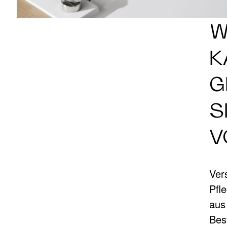
W
K
G
S
V
Ver
Pfl
aus
Bes