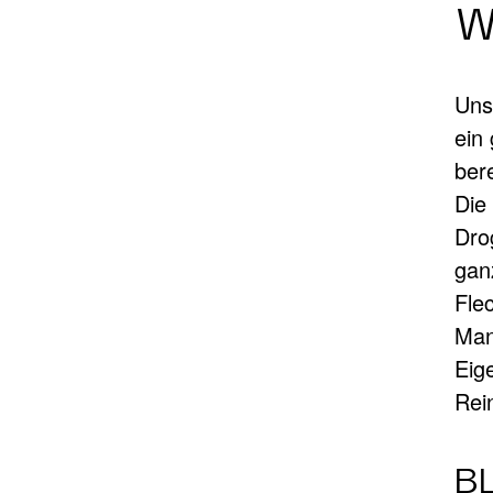
W
Uns
ein
ber
Die
Dro
gan
Fle
Man
Eig
Rein
B