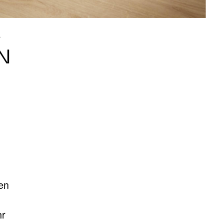
M
N
en
hr