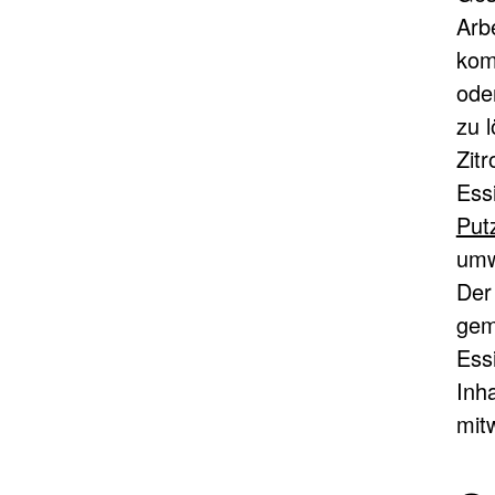
Arb
kom
ode
zu 
Zitr
Ess
Putz
umwe
Der
gemi
Ess
Inha
mit