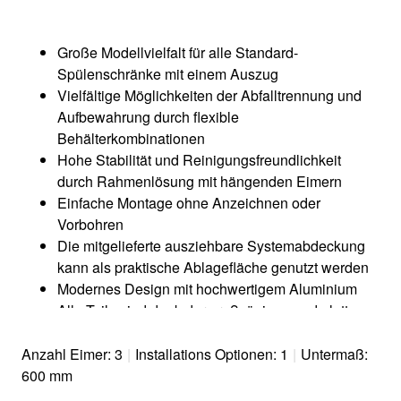
Große Modellvielfalt für alle Standard-
Spülenschränke mit einem Auszug
Vielfältige Möglichkeiten der Abfalltrennung und
Aufbewahrung durch flexible
Behälterkombinationen
Hohe Stabilität und Reinigungsfreundlichkeit
durch Rahmenlösung mit hängenden Eimern
Einfache Montage ohne Anzeichnen oder
Vorbohren
Die mitgelieferte ausziehbare Systemabdeckung
kann als praktische Ablagefläche genutzt werden
Modernes Design mit hochwertigem Aluminium
Alle Teile sind dank der großzügigen und glatten
Oberflächen leicht zu reinigen
Optionales Zubehör ergänzt das System zu einer
Anzahl Eimer: 3
|
Installations Optionen: 1
|
Untermaß:
individuellen Lösung
600 mm