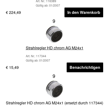
Art. Nr.: 116389
Gültig ab: 01/2007
€ 224,49
In den Warenkorb
9
Strahlregler HD chrom AG M24x1
Art. Nr.: 117344
Gültig ab: 01/2007
€ 15,49
Benachrichtigen
9
Strahlregler HD chrom AG M24x1 (ersetzt durch 117344)