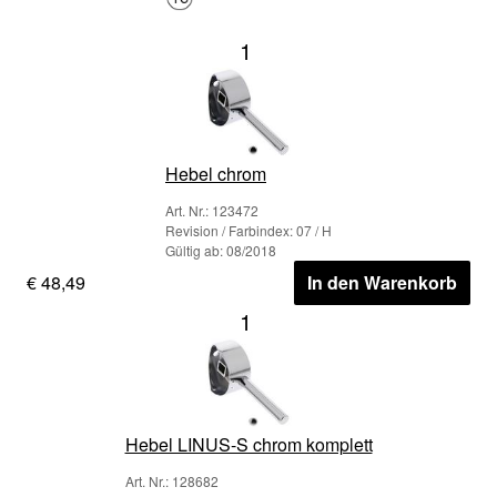
1
Hebel chrom
Art. Nr.: 123472
Revision / Farbindex: 07 / H
Gültig ab: 08/2018
€ 48,49
In den Warenkorb
1
Hebel LINUS-S chrom komplett
Art. Nr.: 128682