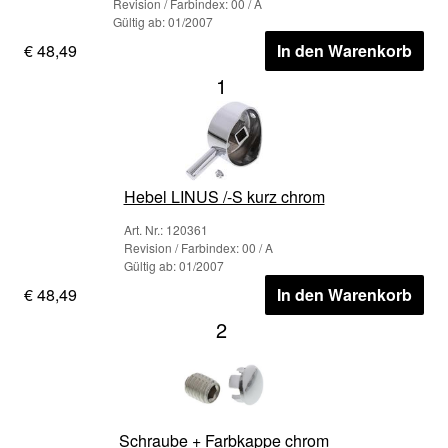
Revision / Farbindex: 00 / A
Gültig ab: 01/2007
€ 48,49
In den Warenkorb
1
Hebel LINUS /-S kurz chrom
Art. Nr.: 120361
Revision / Farbindex: 00 / A
Gültig ab: 01/2007
€ 48,49
In den Warenkorb
2
Schraube + Farbkappe chrom