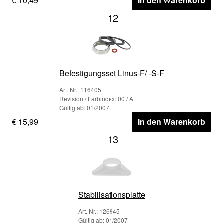
€ 10,49
In den Warenkorb
12
Befestigungsset Linus-F/ -S-F
Art. Nr.: 116405
Revision / Farbindex: 00 / A
Gültig ab: 01/2007
€ 15,99
In den Warenkorb
13
Stabilisationsplatte
Art. Nr.: 126945
Gültig ab: 01/2007