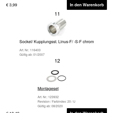
€ 3,99
In den Warenkorb
11
Sockel/ Kupplungsst. Linus-F/ -S-F chrom
Art. Nr.: 116403
Gültig ab: 01/2007
12
Montageset
Art. Nr.: 123932
Revision / Farbindex: 20 / U
Gültig ab: 08/2020