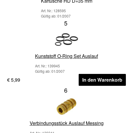
Kartusche HD D=35 mm
Art. Nr.: 128595
Gültig ab: 01/2007
5
Kunststoff O-Ring Set Auslauf
Art. Nr.: 139945
Gültig ab: 01/2007
€ 5,99
In den Warenkorb
6
Verbindungsstück Auslauf Messing
Art. Nr.: 120241