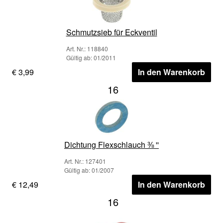
Schmutzsieb für Eckventil
Art. Nr.: 118840
Gültig ab: 01/2011
€ 3,99
In den Warenkorb
16
Dichtung Flexschlauch ⅜ ''
Art. Nr.: 127401
Gültig ab: 01/2007
€ 12,49
In den Warenkorb
16