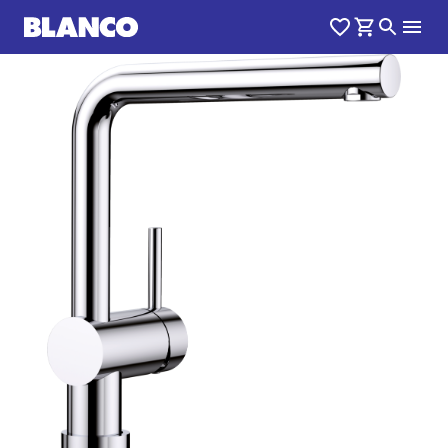
1
0
/